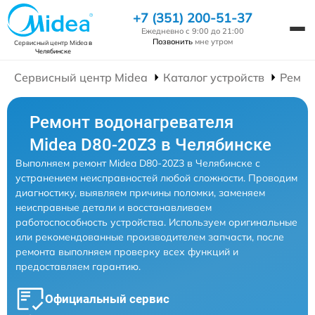
+7 (351) 200-51-37
Ежедневно с 9:00 до 21:00
Позвонить
мне утром
Сервисный центр Midea
в
Челябинске
Сервисный центр Midea
Каталог устройств
Ремон
Ремонт водонагревателя
Midea D80-20Z3 в Челябинске
Выполняем ремонт Midea D80-20Z3 в Челябинске с
устранением неисправностей любой сложности. Проводим
диагностику, выявляем причины поломки, заменяем
неисправные детали и восстанавливаем
работоспособность устройства. Используем оригинальные
или рекомендованные производителем запчасти, после
ремонта выполняем проверку всех функций и
предоставляем гарантию.
Официальный сервис