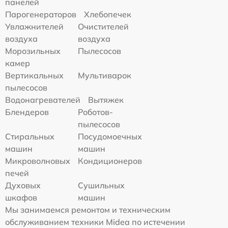
панелей
Парогенераторов
Хлебопечек
Увлажнителей
Очистителей
воздуха
воздуха
Морозильных
Пылесосов
камер
Вертикальных
Мультиварок
пылесосов
Водонагревателей
Вытяжек
Блендеров
Роботов-
пылесосов
Стиральных
Посудомоечных
машин
машин
Микроволновых
Кондиционеров
печей
Духовых
Сушильных
шкафов
машин
Мы занимаемся ремонтом и техническим
обслуживанием техники Midea по истечении