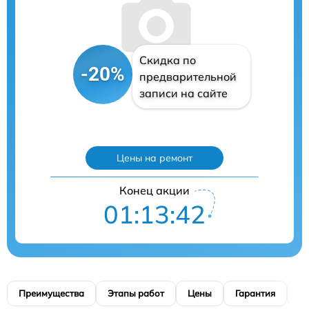
Скидка по
-20%
предварительной
записи на сайте
Цены на ремонт
Конец акции
01:13:41
Преимущества
Этапы работ
Цены
Гарантия
М