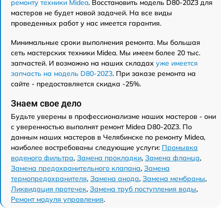
ремонту техники Midea
. Восстановить модель D80-20Z3 для
мастеров не будет новой задачей. На все виды
проведенных работ у нас имеется гарантия.
Минимальные сроки выполнения ремонта. Мы большая
сеть мастерских техники Midea. Мы имеем более 20 тыс.
запчастей. И возможно на наших складах
уже имеется
запчасть на модель D80-20Z3
. При заказе ремонта на
сайте - предоставляется скидка -25%.
Знаем свое дело
Будьте уверены в профессионализме наших мастеров - они
с уверенностью выполнят ремонт Midea D80-20Z3. По
данным наших мастеров в Челябинске по ремонту Midea,
наиболее востребованы следующие услуги:
Промывка
водяного фильтра
,
Замена прокладки
,
Замена фланца
,
Замена предохранительного клапана
,
Замена
термопредохранителя
,
Замена анода
,
Замена мембраны
,
Ликвидация протечек
,
Замена труб поступления воды
,
Ремонт модуля управления
.