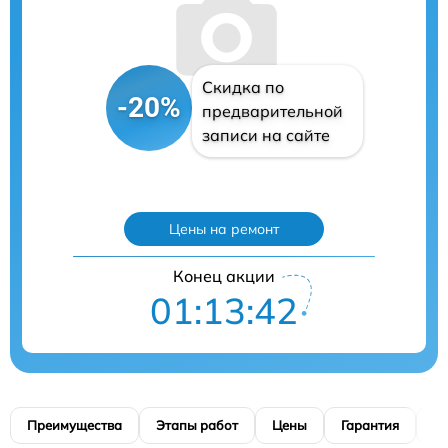
Скидка по
-20%
предварительной
записи на сайте
Цены на ремонт
Конец акции
01:13:41
Преимущества
Этапы работ
Цены
Гарантия
М