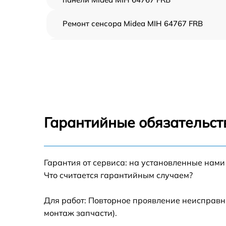
Ремонт сенсора Midea MIH 64767 FRB
Ремонт переключателя Midea MIH 64767 FR
Разблокировка варочной панели Midea MI
64767 FRB
Замена панели управления Midea MIH 6476
FRB
Гарантийные обязательст
Ремонт модуля управления Midea MIH 6476
FRB
Гарантия от сервиса: на установленные нами
Замена сенсора Midea MIH 64767 FRB
Что считается гарантийным случаем?
Для работ: Повторное проявление неисправн
монтаж запчасти).