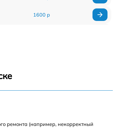
1600 р
750 р
600 р
1600 р
ске
1900 р
1600 р
ого ремонта (например, некорректный