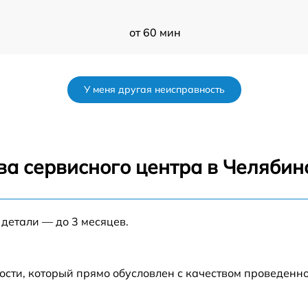
от 60 мин
B
от 60 мин
У меня другая неисправность
H
от 60 мин
7
от 60 мин
ва сервисного центра в Челябин
7
от 60 мин
 детали — до 3 месяцев.
от 60 мин
ости, который прямо обусловлен с качеством проведенн