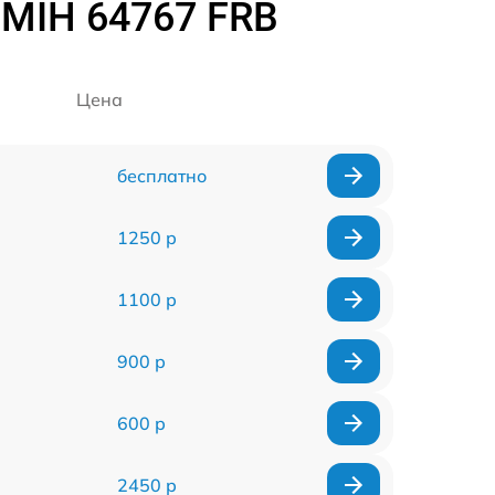
 MIH 64767 FRB
Цена
бесплатно
1250 р
1100 р
900 р
600 р
2450 р