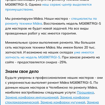
MG696TRGI-S. Однако
наш сервис-центр выделяется
преимуществами
.
Мы ремонтируем Midea. Наши мастера -
специалисты по
ремонту техники Midea
. Восстановить модель MG696TRGI-S
для мастеров не будет новой задачей. На все виды
проведенных работ у нас имеется гарантия.
Минимальные сроки выполнения ремонта. Мы большая
сеть мастерских техники Midea. Мы имеем более 20 тыс.
запчастей. И возможно на наших складах
уже имеется
запчасть на модель MG696TRGI-S
. При заказе ремонта на
сайте - предоставляется скидка -25%.
Знаем свое дело
Будьте уверены в профессионализме наших мастеров - они
с уверенностью выполнят ремонт Midea MG696TRGI-S. По
данным наших мастеров в Челябинске по ремонту Midea,
наиболее востребованы следующие услуги:
Прошивка
,
Замена конфорки индукционной
,
Замена конфорки
стеклокерамической
,
Замена конфорки чугунной
,
Замена