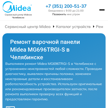
+7 (351) 200-51-37
Ежедневно с 9:00 до 21:00
Позвонить
мне утром
Сервисный центр Midea
в
Челябинске
Сервисный центр Midea
Каталог устройств
Ремон
Ремонт варочной панели
Midea MG696TRGI-S в
Челябинске
Выполняем ремонт Midea MG696TRGI-S в Челябинске с
устранением неисправностей любой сложности. Проводим
диагностику, выявляем причины поломки, заменяем
неисправные детали и восстанавливаем
работоспособность устройства. Используем оригинальные
или рекомендованные производителем запчасти, после
ремонта выполняем проверку всех функций и
предоставляем гарантию.