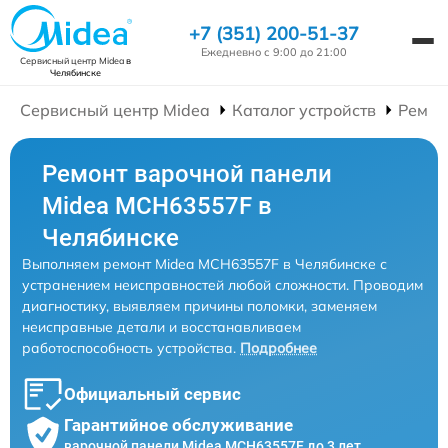
+7 (351) 200-51-37
Ежедневно с 9:00 до 21:00
Сервисный центр Midea
в
Челябинске
Сервисный центр Midea
Каталог устройств
Ремон
Ремонт варочной панели
Midea MCH63557F в
Челябинске
Выполняем ремонт Midea MCH63557F в Челябинске с
устранением неисправностей любой сложности. Проводим
диагностику, выявляем причины поломки, заменяем
неисправные детали и восстанавливаем
работоспособность устройства.
Подробнее
Официальный сервис
Гарантийное обслуживание
варочной панели Midea MCH63557F до 3 лет