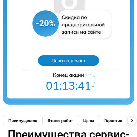
Скидка по
-20%
предварительной
записи на сайте
Цены на ремонт
Конец акции
01:13:40
Преимущества
Этапы работ
Цены
Гарантия
М
Преимущества сервис-