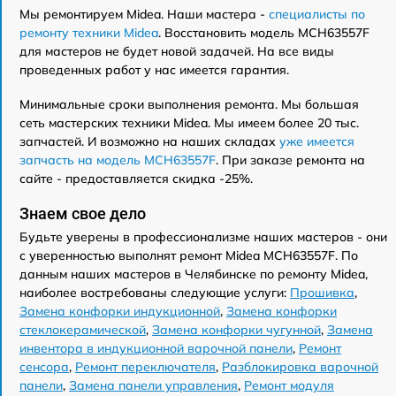
Мы ремонтируем Midea. Наши мастера -
специалисты по
ремонту техники Midea
. Восстановить модель MCH63557F
для мастеров не будет новой задачей. На все виды
проведенных работ у нас имеется гарантия.
Минимальные сроки выполнения ремонта. Мы большая
сеть мастерских техники Midea. Мы имеем более 20 тыс.
запчастей. И возможно на наших складах
уже имеется
запчасть на модель MCH63557F
. При заказе ремонта на
сайте - предоставляется скидка -25%.
Знаем свое дело
Будьте уверены в профессионализме наших мастеров - они
с уверенностью выполнят ремонт Midea MCH63557F. По
данным наших мастеров в Челябинске по ремонту Midea,
наиболее востребованы следующие услуги:
Прошивка
,
Замена конфорки индукционной
,
Замена конфорки
стеклокерамической
,
Замена конфорки чугунной
,
Замена
инвентора в индукционной варочной панели
,
Ремонт
сенсора
,
Ремонт переключателя
,
Разблокировка варочной
панели
,
Замена панели управления
,
Ремонт модуля