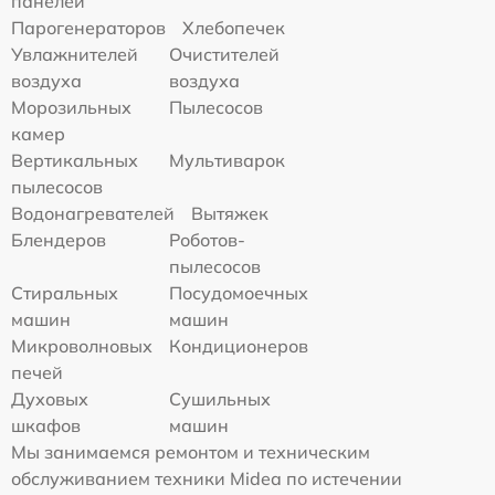
панелей
Парогенераторов
Хлебопечек
Увлажнителей
Очистителей
воздуха
воздуха
Морозильных
Пылесосов
камер
Вертикальных
Мультиварок
пылесосов
Водонагревателей
Вытяжек
Блендеров
Роботов-
пылесосов
Стиральных
Посудомоечных
машин
машин
Микроволновых
Кондиционеров
печей
Духовых
Сушильных
шкафов
машин
Мы занимаемся ремонтом и техническим
обслуживанием техники Midea по истечении