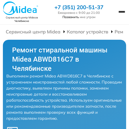
+7 (351) 200-51-37
Ежедневно с 9:00 до 21:00
Позвонить
мне утром
Сервисный центр Midea
в
Челябинске
Сервисный центр Midea
Каталог устройств
Ремон
Ремонт стиральной машины
Midea ABWD816C7 в
Челябинске
Выполняем ремонт Midea ABWD816C7 в Челябинске с
устранением неисправностей любой сложности. Проводим
диагностику, выявляем причины поломки, заменяем
неисправные детали и восстанавливаем
работоспособность устройства. Используем оригинальные
или рекомендованные производителем запчасти, после
ремонта выполняем проверку всех функций и
предоставляем гарантию.