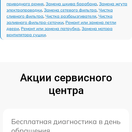
приводного ремня
,
Замена шкива барабана
,
Замена жгута
электропроводки
,
Замена сетевого фильтра
,
Чистка
сливного фильтра
,
Чистка разбрызгивателя
,
Чистка
заливного фильтра-сеточки
,
Ремонт или замена петли
двери
,
Ремонт или замена патрубка
,
Замена мотора
вентилятора сушки
.
Акции сервисного
центра
Бесплатная диагностика в день
обращения