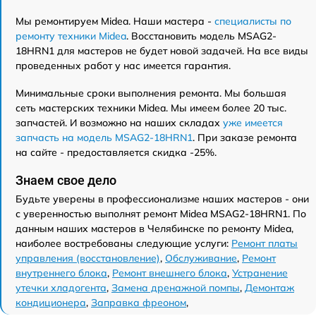
Мы ремонтируем Midea. Наши мастера -
специалисты по
ремонту техники Midea
. Восстановить модель MSAG2-
18HRN1 для мастеров не будет новой задачей. На все виды
проведенных работ у нас имеется гарантия.
Минимальные сроки выполнения ремонта. Мы большая
сеть мастерских техники Midea. Мы имеем более 20 тыс.
запчастей. И возможно на наших складах
уже имеется
запчасть на модель MSAG2-18HRN1
. При заказе ремонта
на сайте - предоставляется скидка -25%.
Знаем свое дело
Будьте уверены в профессионализме наших мастеров - они
с уверенностью выполнят ремонт Midea MSAG2-18HRN1. По
данным наших мастеров в Челябинске по ремонту Midea,
наиболее востребованы следующие услуги:
Ремонт платы
управления (восстановление)
,
Обслуживание
,
Ремонт
внутреннего блока
,
Ремонт внешнего блока
,
Устранение
утечки хладогента
,
Замена дренажной помпы
,
Демонтаж
кондиционера
,
Заправка фреоном
,