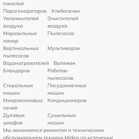
панелей
Парогенераторов
Хлебопечек
Увлажнителей
Очистителей
воздуха
воздуха
Морозильных
Пылесосов
камер
Вертикальных
Мультиварок
пылесосов
Водонагревателей
Вытяжек
Блендеров
Роботов-
пылесосов
Стиральных
Посудомоечных
машин
машин
Микроволновых
Кондиционеров
печей
Духовых
Сушильных
шкафов
машин
Мы занимаемся ремонтом и техническим
обслуживанием техники Midea по истечении