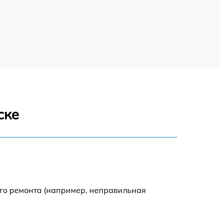
300 р
550 р
ске
ого ремонта (например, неправильная