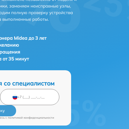
мки, заменяем неисправные узлы,
одим полную проверку устройства
а выполненные работы.
нера Midea до 3 лет
 желанию
бращения
 от 35 минут
я со специалистом
вку
есь c
политикой конфиденциальности