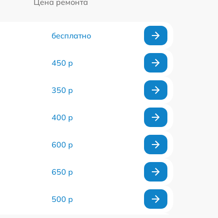
Цена ремонта
бесплатно
450 р
350 р
400 р
600 р
650 р
500 р