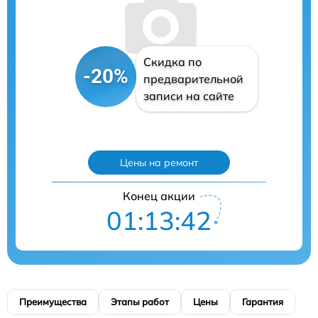
Скидка по
-20%
предварительной
записи на сайте
Цены на ремонт
Конец акции
01:13:41
Преимущества
Этапы работ
Цены
Гарантия
М